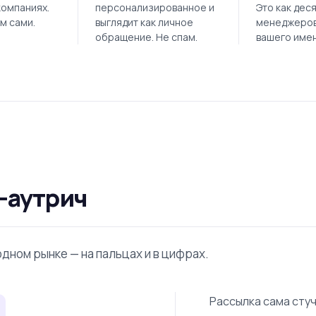
Это как дес
компаниях.
персонализированное и
менеджеров
м сами.
выглядит как личное
вашего имен
обращение. Не спам.
-аутрич
дном рынке — на пальцах и в цифрах.
Рассылка сама стуч