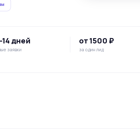
ам
–14 дней
от 1500 ₽
ые заявки
за один лид