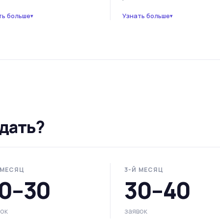
ть больше
Узнать больше
▾
▾
идать?
 МЕСЯЦ
3-Й МЕСЯЦ
0–30
30–40
вок
заявок