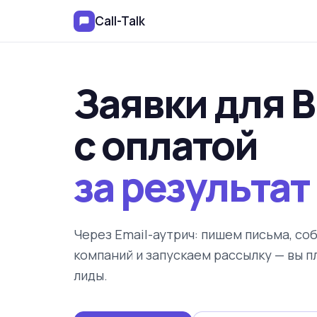
Call-Talk
Заявки для 
с оплатой
за результат
Через Email-аутрич: пишем письма, со
компаний и запускаем рассылку — вы п
лиды.