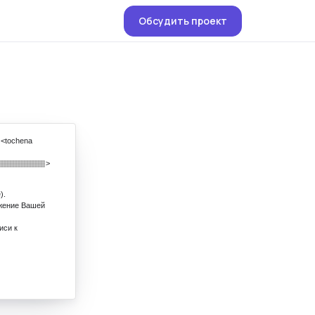
Обсудить проект
<tochena
>
).
жение Вашей
иси к