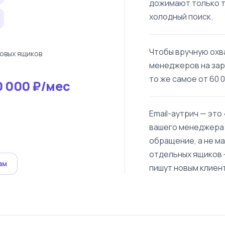
дожимают только те
холодный поиск.
Чтобы вручную охва
товых ящиков
менеджеров на зарп
то же самое от 60 0
0 000 ₽/мес
Email-аутрич — это
вашего менеджера:
обращение, а не ма
отдельных ящиков 
ам
пишут новым клиен