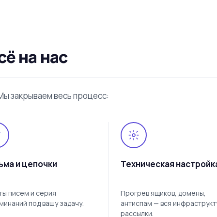
сё на нас
Мы закрываем весь процесс:
ьма и цепочки
Техническая настройк
ты писем и серия
Прогрев ящиков, домены,
минаний под вашу задачу.
антиспам — вся инфраструкт
рассылки.