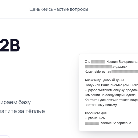
Цены
Кейсы
Частые вопросы
B2B
От:
Ксения Валериевна 
a-gaz.ru>
Кому: sidorov_av
Александр, добрый день!
Получили Ваше письмо (см. ниже
С удовольствием обсужу предло
компании на следующей неделе.
Контакты для связи в тексте подп
бираем базу
настоящему письму.
латите за тёплые
Хорошего дня.
С уважением,
Ксения Валериевна