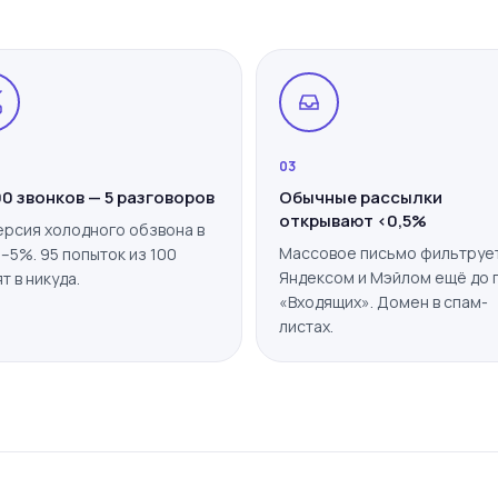
03
00 звонков — 5 разговоров
Обычные рассылки
открывают <0,5%
ерсия холодного обзвона в
Массовое письмо фильтруе
2–5%. 95 попыток из 100
Яндексом и Мэйлом ещё до 
т в никуда.
«Входящих». Домен в спам-
листах.