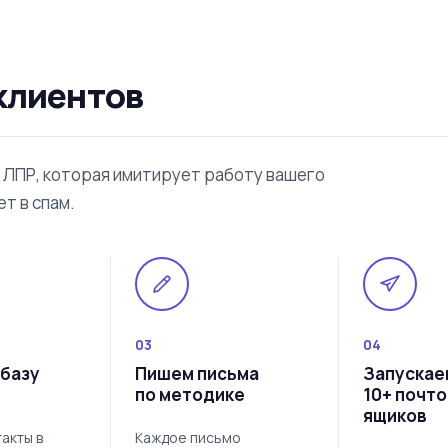
клиентов
а ЛПР, которая имитирует работу вашего
т в спам.
03
04
базу
Пишем письма
Запускае
по методике
10+ почт
ящиков
акты в
Каждое письмо