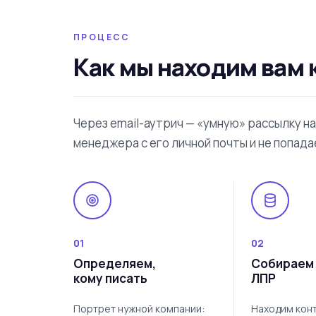
ПРОЦЕСС
Как мы находим вам 
Через email-аутрич — «умную» рассылку н
менеджера с его личной почты и не попадае
01
02
Определяем,
Собираем 
кому писать
ЛПР
Портрет нужной компании:
Находим конт