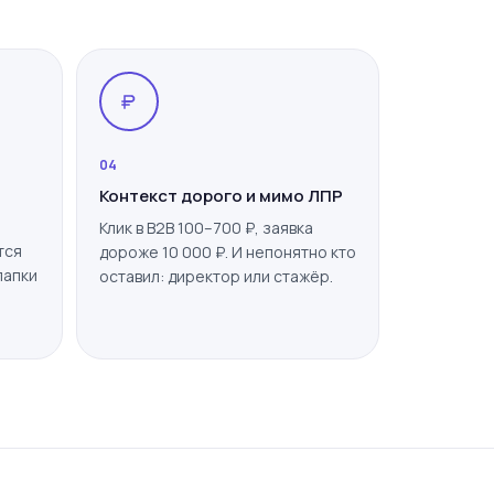
04
Контекст дорого и мимо ЛПР
Клик в B2B 100–700 ₽, заявка
тся
дороже 10 000 ₽. И непонятно кто
папки
оставил: директор или стажёр.