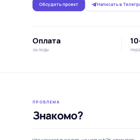
Обсудить проект
Написать в Телегр
Оплата
10
за лиды
перв
ПРОБЛЕМА
Знакомо?
Что мешает выходить на новых b2b-клиентов: