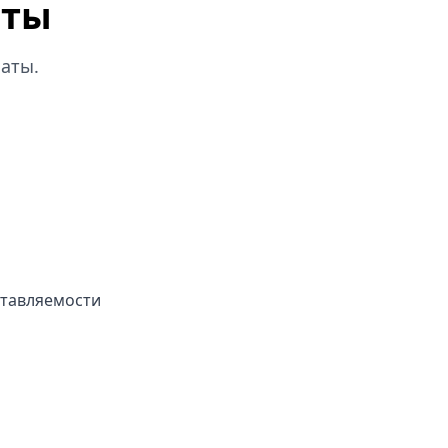
оты
аты.
ставляемости