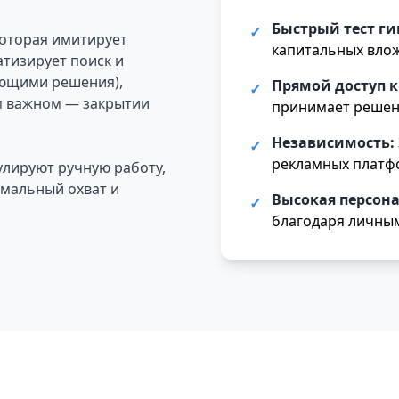
Быстрый тест ги
✓
которая имитирует
капитальных вло
тизирует поиск и
ющими решения),
Прямой доступ к
✓
м важном — закрытии
принимает решени
Независимость:
✓
рекламных платф
лируют ручную работу,
мальный охват и
Высокая персон
✓
благодаря личны