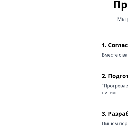
Пр
Мы 
1. Согла
Вместе с в
2. Подг
"Прогревае
писем.
3. Разр
Пишем перс