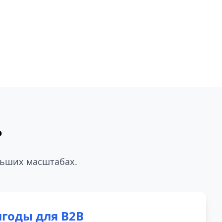
?
льших масштабах.
годы для B2B