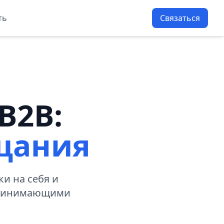
ть
Связаться
B2B:
ещания
и на себя и
 принимающими